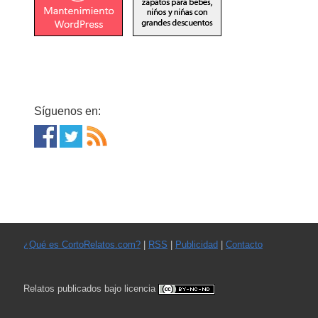
Síguenos en:
¿Qué es CortoRelatos.com?
|
RSS
|
Publicidad
|
Contacto
Relatos publicados bajo licencia