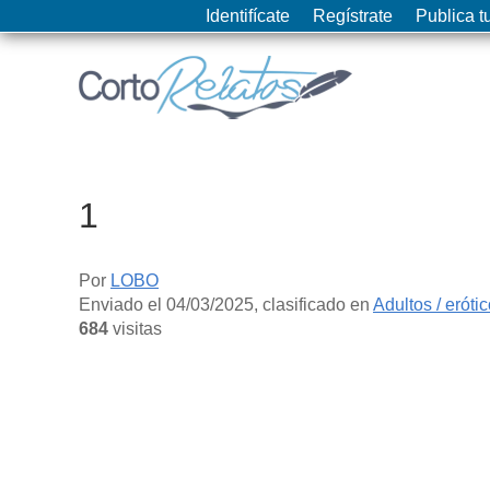
Identifícate
Regístrate
Publica tu
1
Por
LOBO
Enviado el
04/03/2025
, clasificado en
Adultos / eróti
684
visitas