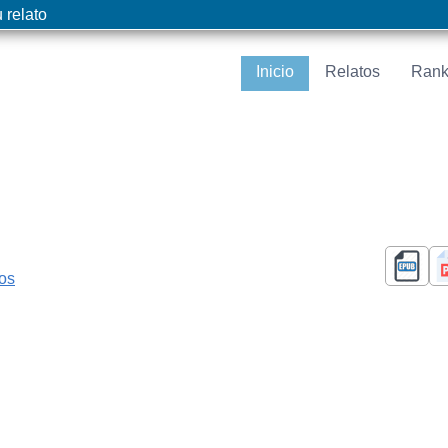
 relato
Inicio
Relatos
Rank
cos