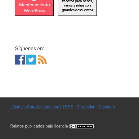
Síguenos en:
¿Qué es CortoRelatos.com?
|
RSS
|
Publicidad
|
Contacto
Relatos publicados bajo licencia