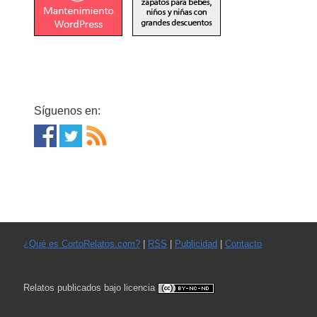
Síguenos en:
¿Qué es CortoRelatos.com?
|
RSS
|
Publicidad
|
Contacto
Relatos publicados bajo licencia