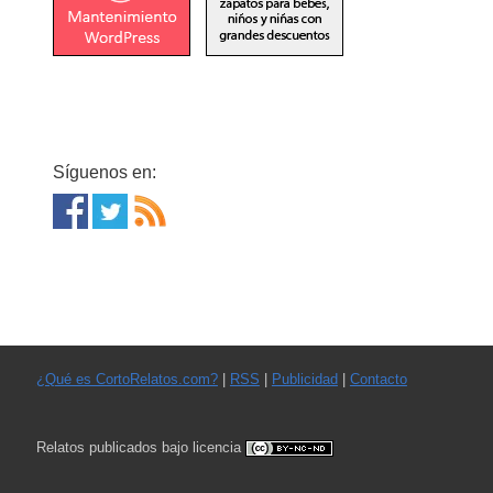
Síguenos en:
¿Qué es CortoRelatos.com?
|
RSS
|
Publicidad
|
Contacto
Relatos publicados bajo licencia