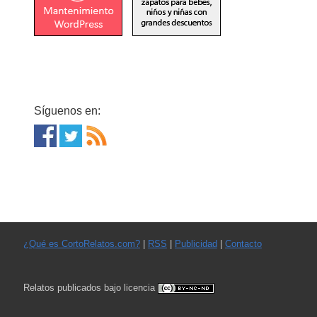
Síguenos en:
¿Qué es CortoRelatos.com?
|
RSS
|
Publicidad
|
Contacto
Relatos publicados bajo licencia