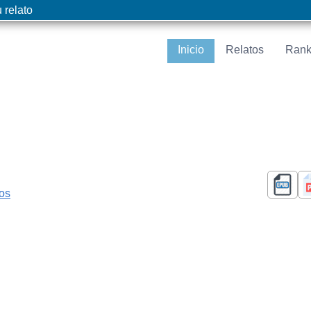
 relato
Inicio
Relatos
Rank
cos