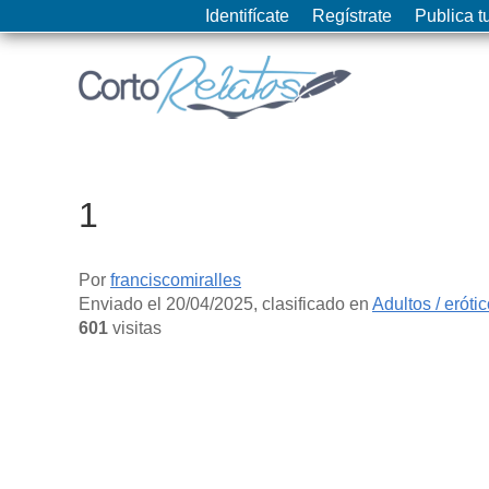
Identifícate
Regístrate
Publica tu
1
Por
franciscomiralles
Enviado el
20/04/2025
, clasificado en
Adultos / eróti
601
visitas