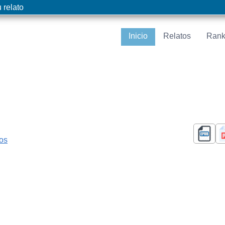
 relato
Inicio
Relatos
Rank
cos