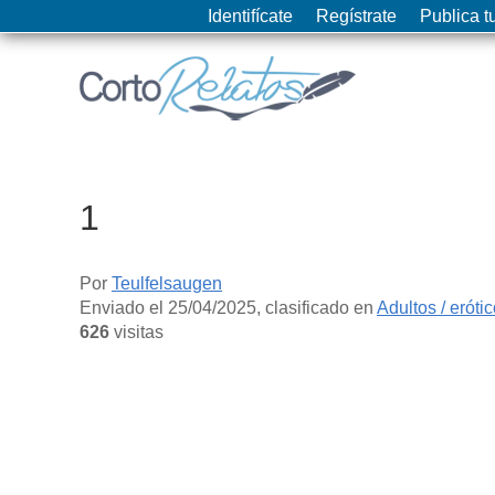
Identifícate
Regístrate
Publica tu
1
Por
Teulfelsaugen
Enviado el
25/04/2025
, clasificado en
Adultos / eróti
626
visitas