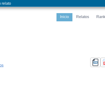
 relato
Inicio
Relatos
Rank
cos