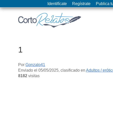
Identifícate
Regístrate
Publica tu
1
Por
Gonzalo41
Enviado el
05/05/2025
, clasificado en
Adultos / eróti
8182
visitas