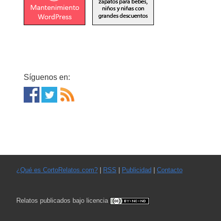
Síguenos en:
¿Qué es CortoRelatos.com?
|
RSS
|
Publicidad
|
Contacto
Relatos publicados bajo licencia