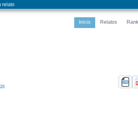
 relato
Inicio
Relatos
Rank
cos