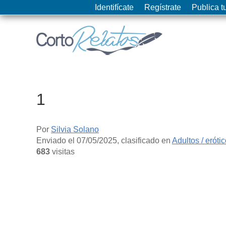
Identifícate
Regístrate
Publica tu
1
Por
Silvia Solano
Enviado el
07/05/2025
, clasificado en
Adultos / eróti
683
visitas