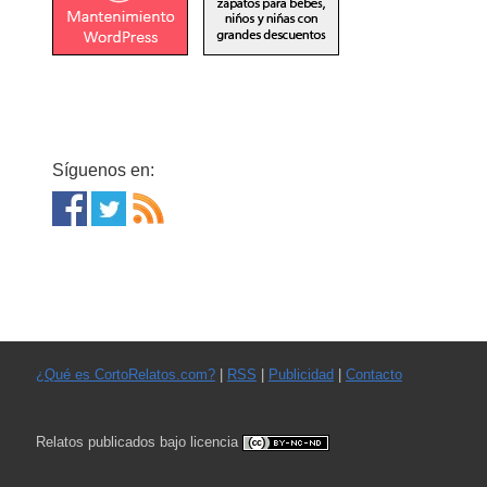
Síguenos en:
¿Qué es CortoRelatos.com?
|
RSS
|
Publicidad
|
Contacto
Relatos publicados bajo licencia