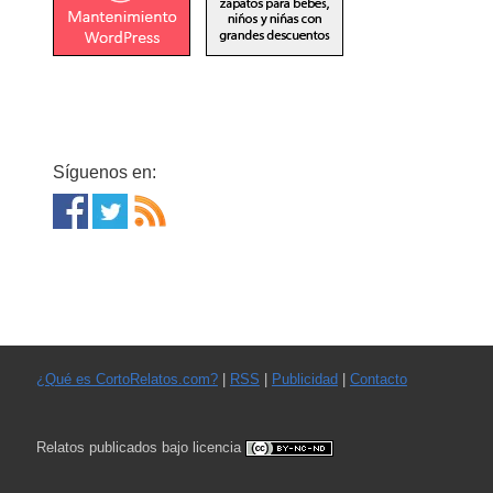
Síguenos en:
¿Qué es CortoRelatos.com?
|
RSS
|
Publicidad
|
Contacto
Relatos publicados bajo licencia