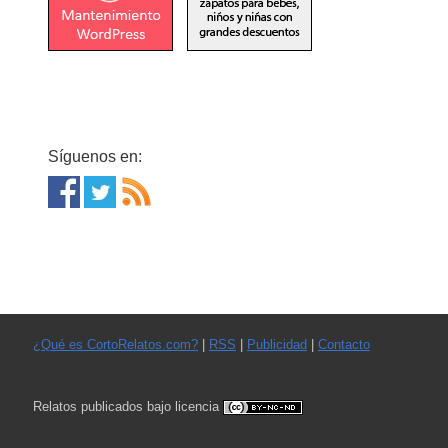
Síguenos en:
¿Qué es CortoRelatos.com?
|
RSS
|
Publicidad
|
Contacto
Relatos publicados bajo licencia