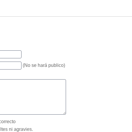
(No se hará publico)
correcto
ltes ni agravies.