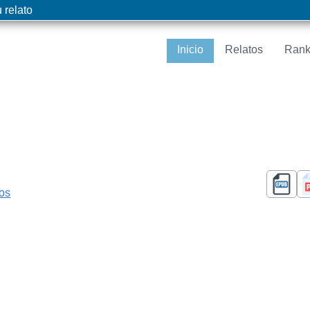
 relato
Inicio
Relatos
Rank
cos