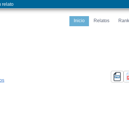
 relato
Inicio
Relatos
Rank
cos