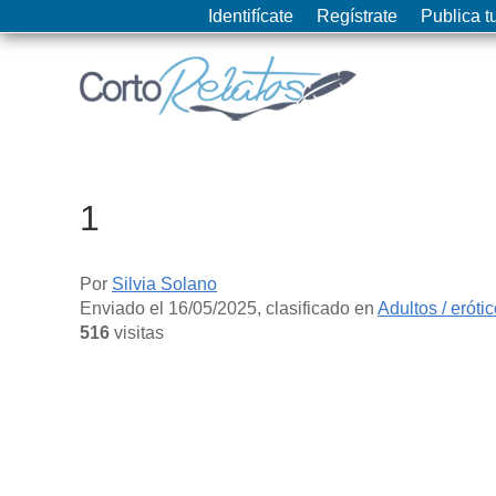
Identifícate
Regístrate
Publica tu
1
Por
Silvia Solano
Enviado el
16/05/2025
, clasificado en
Adultos / eróti
516
visitas