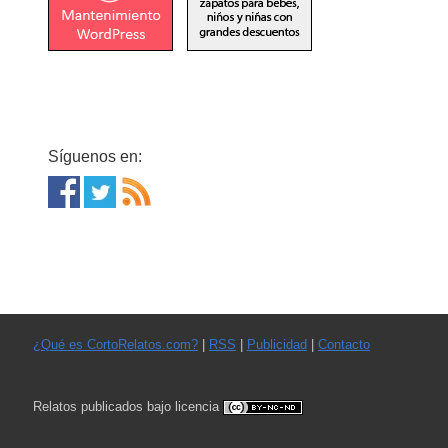
Síguenos en:
¿Qué es CortoRelatos.com?
|
RSS
|
Publicidad
|
Contacto
Relatos publicados bajo licencia