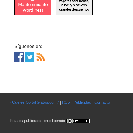
Síguenos en:
¿Qué es CortoRelatos.com?
|
RSS
|
Publicidad
|
Contacto
Relatos publicados bajo licencia