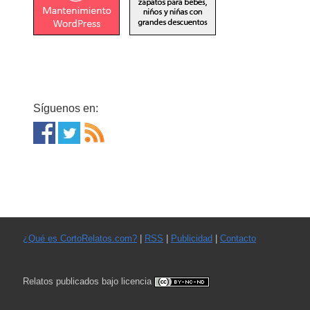
Síguenos en:
¿Qué es CortoRelatos.com?
|
RSS
|
Publicidad
|
Contacto
Relatos publicados bajo licencia