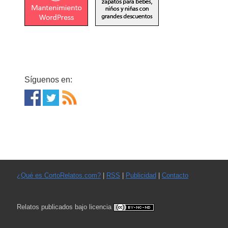
Síguenos en:
¿Qué es CortoRelatos.com?
|
RSS
|
Publicidad
|
Contacto
Relatos publicados bajo licencia