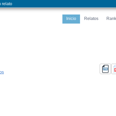
 relato
Inicio
Relatos
Rank
cos