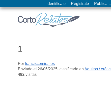
Identifícate
Regístrate
Publica tu
1
Por
franciscomiralles
Enviado el
26/06/2025
, clasificado en
Adultos / eróti
492
visitas