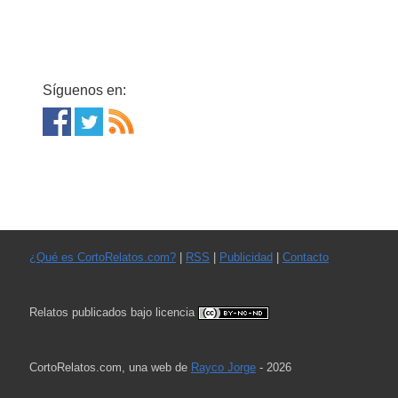
Síguenos en:
¿Qué es CortoRelatos.com?
|
RSS
|
Publicidad
|
Contacto
Relatos publicados bajo licencia
CortoRelatos.com, una web de
Rayco Jorge
- 2026