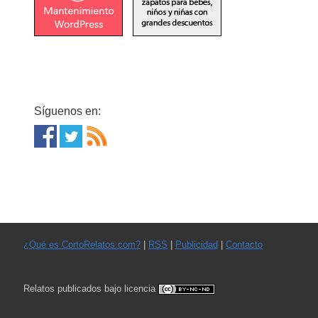
Síguenos en:
¿Qué es CortoRelatos.com?
|
RSS
|
Publicidad
|
Contacto
Relatos publicados bajo licencia