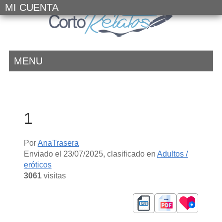
MI CUENTA
MENU
1
Por
AnaTrasera
Enviado el
23/07/2025
, clasificado en
Adultos /
eróticos
3061
visitas