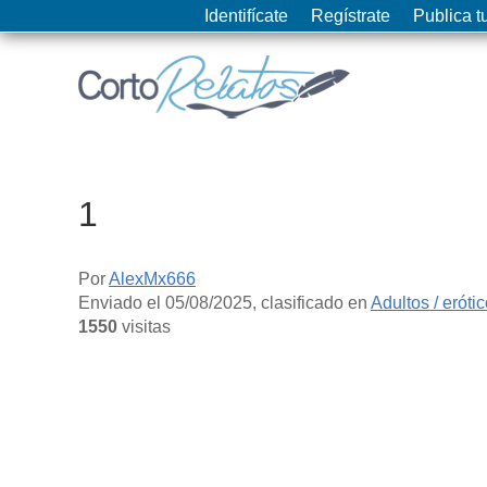
Identifícate
Regístrate
Publica tu
1
Por
AlexMx666
Enviado el
05/08/2025
, clasificado en
Adultos / eróti
1550
visitas