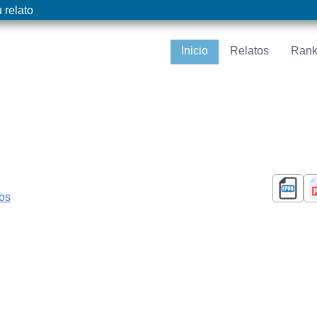
 relato
Inicio
Relatos
Rank
cos