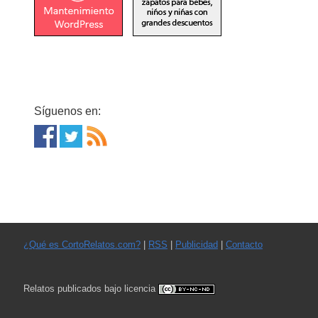
Síguenos en:
¿Qué es CortoRelatos.com?
|
RSS
|
Publicidad
|
Contacto
Relatos publicados bajo licencia