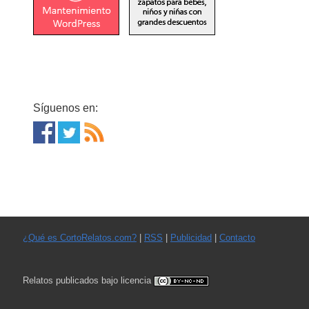
Síguenos en:
¿Qué es CortoRelatos.com?
|
RSS
|
Publicidad
|
Contacto
Relatos publicados bajo licencia