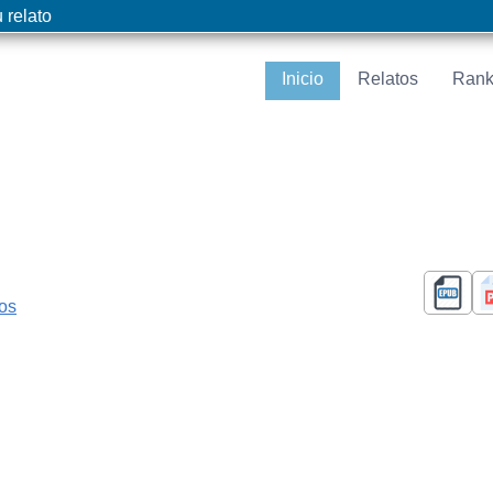
 relato
Inicio
Relatos
Rank
cos