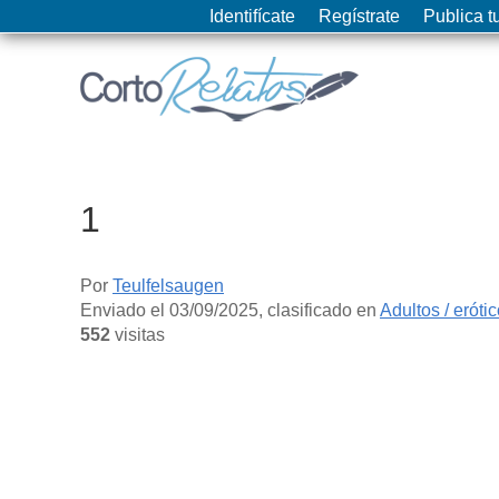
Identifícate
Regístrate
Publica tu
1
Por
Teulfelsaugen
Enviado el
03/09/2025
, clasificado en
Adultos / eróti
552
visitas