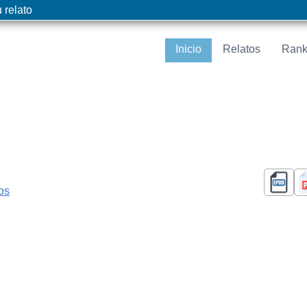
 relato
Inicio
Relatos
Rank
cos