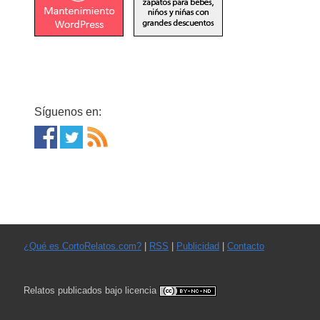
Síguenos en:
¿Qué es CortoRelatos.com?
|
RSS
|
Publicidad
|
Contacto
Relatos publicados bajo licencia