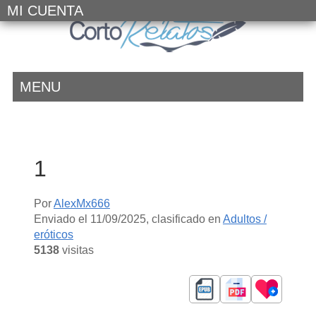
MI CUENTA
MENU
1
Por
AlexMx666
Enviado el
11/09/2025
, clasificado en
Adultos /
eróticos
5138
visitas