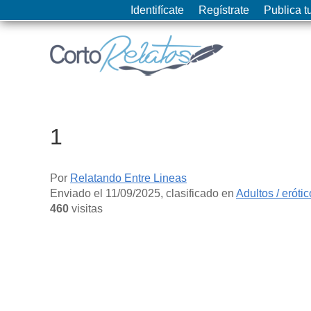
Identifícate
Regístrate
Publica tu
1
Por
Relatando Entre Lineas
Enviado el
11/09/2025
, clasificado en
Adultos / eróti
460
visitas