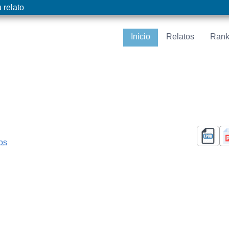
 relato
Inicio
Relatos
Rank
cos