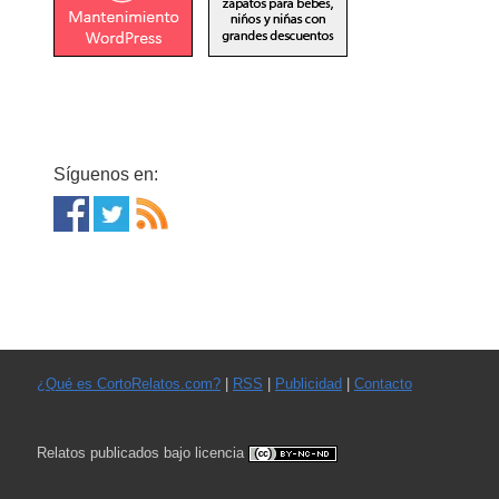
Síguenos en:
¿Qué es CortoRelatos.com?
|
RSS
|
Publicidad
|
Contacto
Relatos publicados bajo licencia