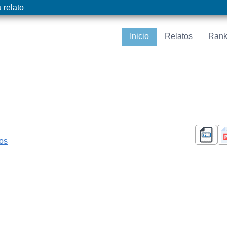
 relato
Inicio
Relatos
Rank
cos