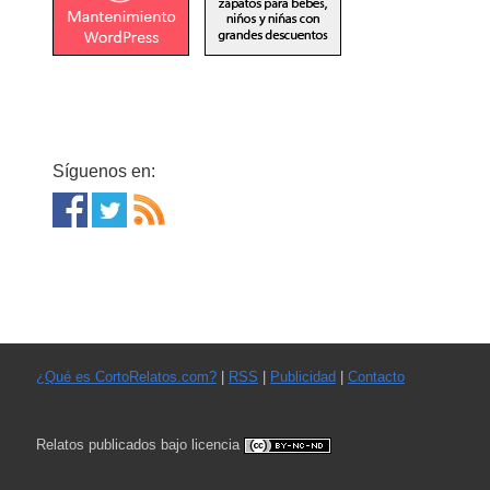
Síguenos en:
¿Qué es CortoRelatos.com?
|
RSS
|
Publicidad
|
Contacto
Relatos publicados bajo licencia