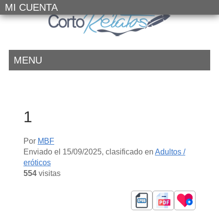
MI CUENTA
MENU
1
Por
MBF
Enviado el
15/09/2025
, clasificado en
Adultos /
eróticos
554
visitas