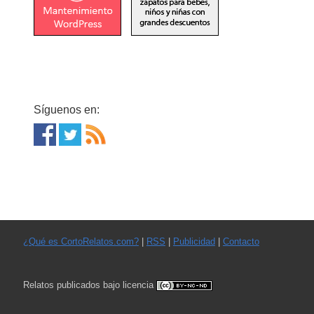
Síguenos en:
¿Qué es CortoRelatos.com?
|
RSS
|
Publicidad
|
Contacto
Relatos publicados bajo licencia