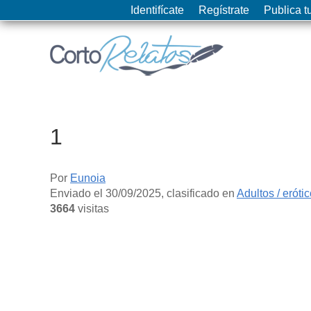
Identifícate
Regístrate
Publica tu
1
Por
Eunoia
Enviado el
30/09/2025
, clasificado en
Adultos / eróti
3664
visitas