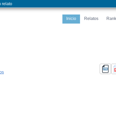
 relato
Inicio
Relatos
Rank
cos