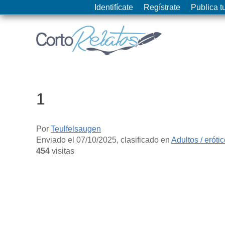
Identifícate
Regístrate
Publica tu
1
Por
Teulfelsaugen
Enviado el
07/10/2025
, clasificado en
Adultos / eróti
454
visitas