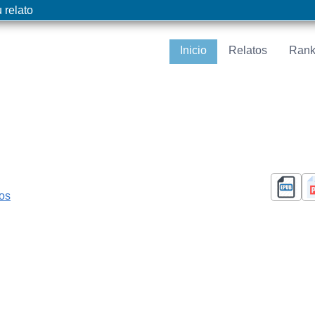
 relato
Inicio
Relatos
Rank
cos