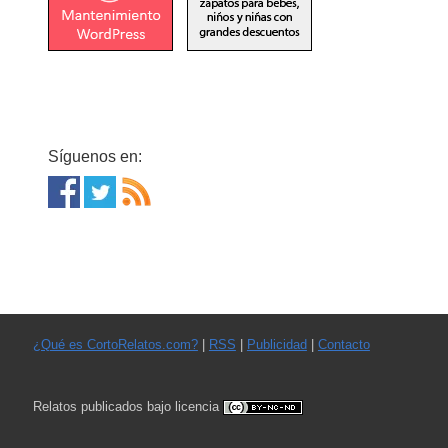
Síguenos en:
¿Qué es CortoRelatos.com?
|
RSS
|
Publicidad
|
Contacto
Relatos publicados bajo licencia