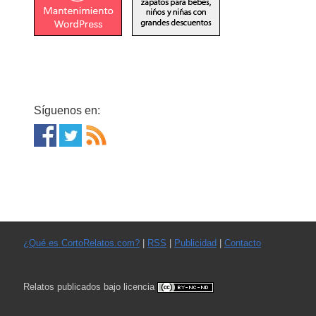
Síguenos en:
¿Qué es CortoRelatos.com?
|
RSS
|
Publicidad
|
Contacto
Relatos publicados bajo licencia