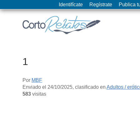
Identifícate
Regístrate
Publica tu
1
Por
MBF
Enviado el
24/10/2025
, clasificado en
Adultos / eróti
583
visitas