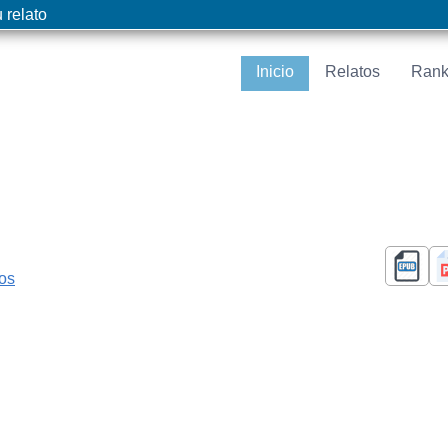
 relato
Inicio
Relatos
Rank
cos