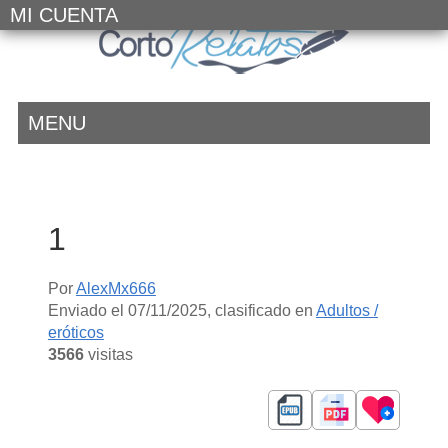
MI CUENTA
MENU
1
Por
AlexMx666
Enviado el
07/11/2025
, clasificado en
Adultos /
eróticos
3566
visitas