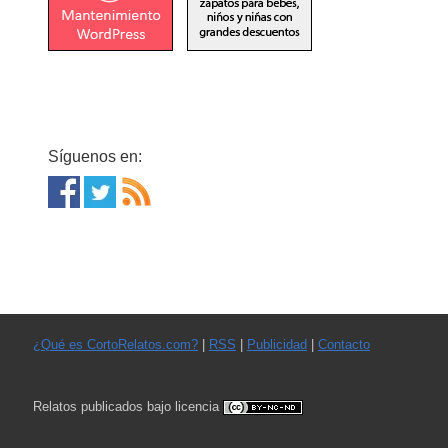
Síguenos en:
¿Qué es CortoRelatos.com?
|
RSS
|
Publicidad
|
Contacto
Relatos publicados bajo licencia