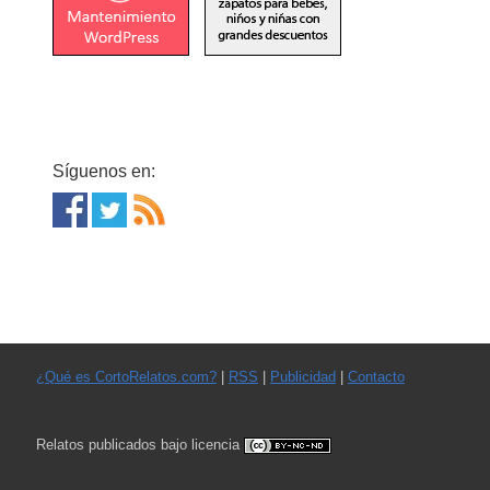
Síguenos en:
¿Qué es CortoRelatos.com?
|
RSS
|
Publicidad
|
Contacto
Relatos publicados bajo licencia