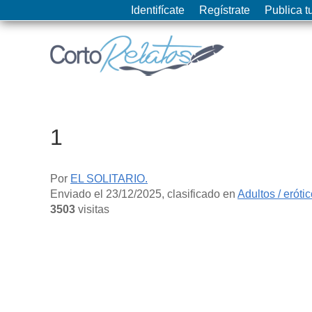
Identifícate
Regístrate
Publica tu
1
Por
EL SOLITARIO.
Enviado el
23/12/2025
, clasificado en
Adultos / eróti
3503
visitas