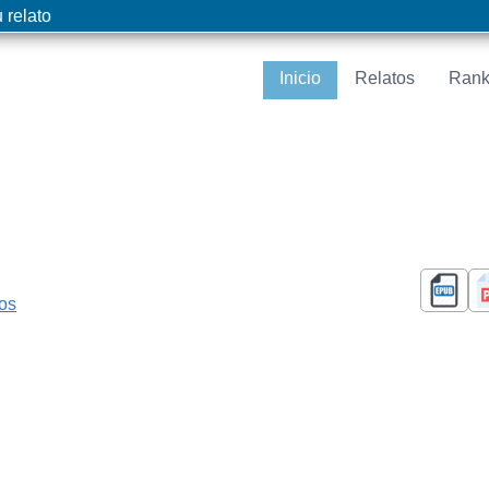
 relato
Inicio
Relatos
Rank
cos