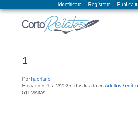
Identifícate
Regístrate
Publica tu
1
Por
huerfano
Enviado el
11/12/2025
, clasificado en
Adultos / eróti
511
visitas