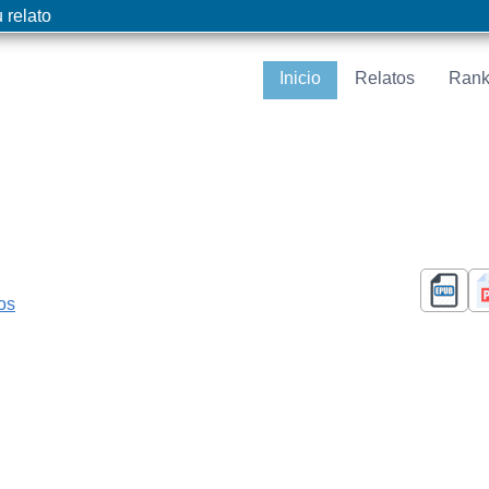
 relato
Inicio
Relatos
Rank
cos