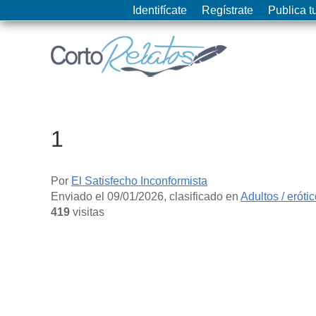
Identifícate
Regístrate
Publica tu
1
Por
El Satisfecho Inconformista
Enviado el
09/01/2026
, clasificado en
Adultos / eróti
419
visitas