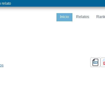
 relato
Inicio
Relatos
Rank
cos