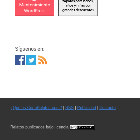
Síguenos en:
¿Qué es CortoRelatos.com?
|
RSS
|
Publicidad
|
Contacto
Relatos publicados bajo licencia