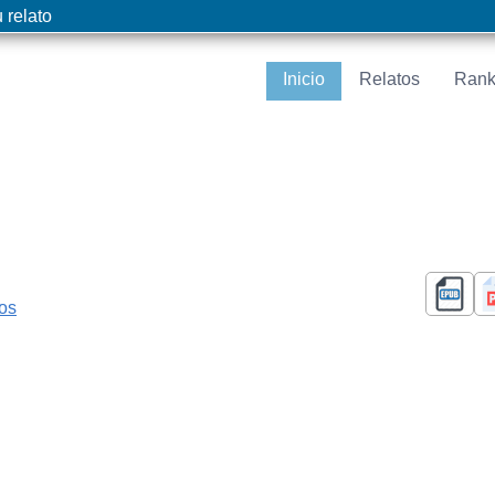
 relato
Inicio
Relatos
Rank
cos