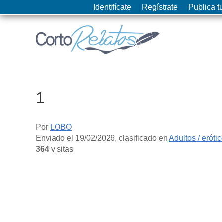
Identifícate
Regístrate
Publica tu
1
Por
LOBO
Enviado el
19/02/2026
, clasificado en
Adultos / eróti
364
visitas