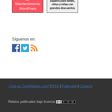
Síguenos en:
¿Qué es CortoRelatos.com?
|
RSS
|
Publicidad
|
Contacto
Relatos publicados bajo licencia