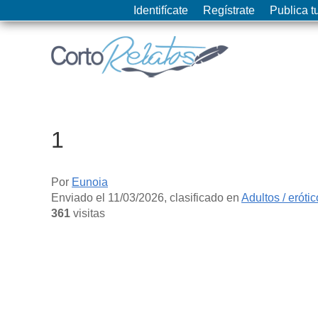
Identifícate
Regístrate
Publica tu
1
Por
Eunoia
Enviado el
11/03/2026
, clasificado en
Adultos / eróti
361
visitas