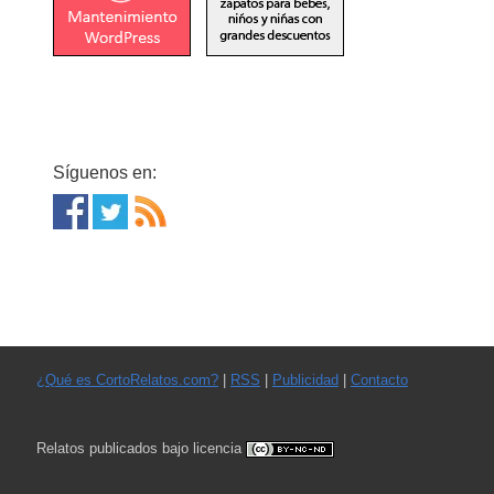
Síguenos en:
¿Qué es CortoRelatos.com?
|
RSS
|
Publicidad
|
Contacto
Relatos publicados bajo licencia